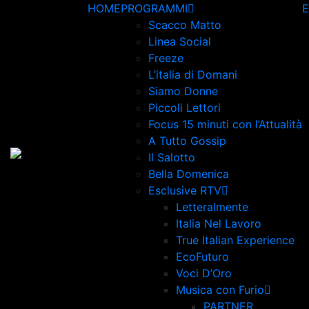
Skip
HOME
PROGRAMMI
to
Scacco Matto
content
Linea Social
Freeze
L’italia di Domani
Siamo Donne
Piccoli Lettori
Focus 15 minuti con l’Attualità
A Tutto Gossip
Il Salotto
Bella Domenica
Esclusive RTV
Letteralmente
Italia Nel Lavoro
True Italian Experience
EcoFuturo
Voci D’Oro
Musica con Furio
PARTNER