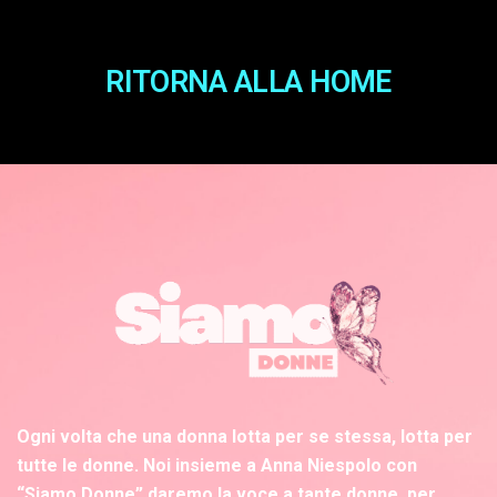
RITORNA ALLA HOME
Ogni volta che una donna lotta per se stessa, lotta per
tutte le donne. Noi insieme a Anna Niespolo con
“Siamo Donne” daremo la voce a tante donne, per