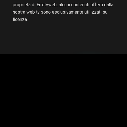
proprietà di Erretvweb, alcuni contenuti offerti dalla
nostra web tv sono esclusivamente utilizzati su
licenza.
RTV non è una testata giornalistica e non è a scopo di
lucro, il progetto è autofinanziato.