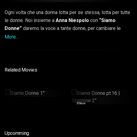
Ogni volta che una donna lotta per se stessa, lotta per tutte
le donne. Noi insieme a
Anna Niespolo
con
“Siamo
Donne”
daremo la voce a tante donne, per cambiare le
cose, per denunciare, per raccontare le loro storie, ma
More...
soprattutto per sottolineare l’importanza della donna.
Perché sì, le donne hanno un unico difetto, a volte si
dimenticano di quanto valgono.
Related Movies
Siamo Donne 1°
Siamo Donne Pt.16 |
Stagione 2°
46min
30min
Upcomming