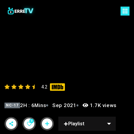
SPIDERMAN
4.2
2H : 6Mins
Sep 2021
1.7K views
NC-17
0
Playlist