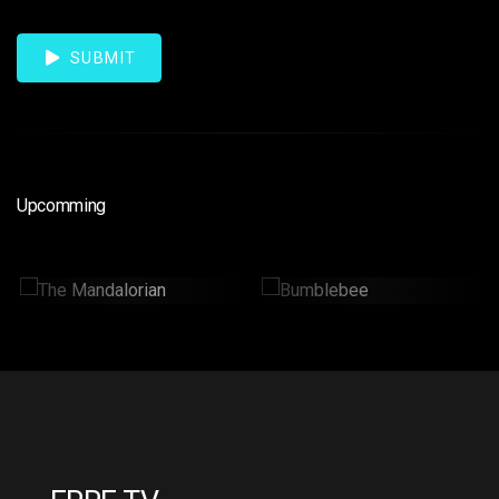
SUBMIT
Upcomming
The Mandalorian
Bumblebee
2 Hr : 14 Mins
2hr : 6Mins