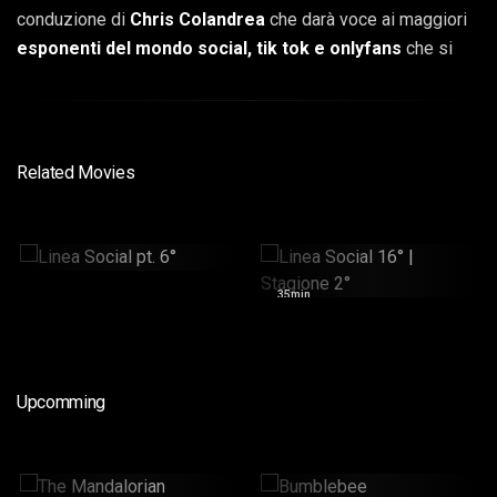
conduzione di
Chris Colandrea
che darà voce ai maggiori
esponenti del mondo social, tik tok e onlyfans
che si
racconteranno a cuore aperto.
Related Movies
Linea Social Pt. 6°
Linea Social 16° |
Stagione 2°
30min
35min
Upcomming
The Mandalorian
Bumblebee