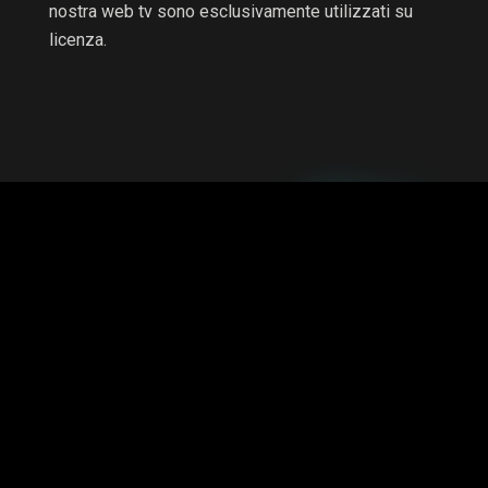
nostra web tv sono esclusivamente utilizzati su
licenza.
RTV non è una testata giornalistica e non è a scopo di
lucro, il progetto è autofinanziato.