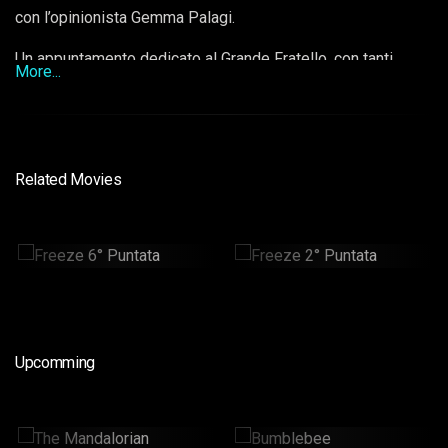
con l’opinionista Gemma Palagi.
Un appuntamento dedicato al Grande Fratello, con tanti
More...
ospiti protagonisti dell’ex edizioni del GF, vip ed esperti di
gossip.
Related Movies
Freeze 6° Puntata
Freeze 2° Puntata
30min
30min
Upcomming
The Mandalorian
Bumblebee