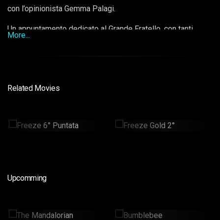
con l’opinionista Gemma Palagi.
Un appuntamento dedicato al Grande Fratello, con tanti
More...
ospiti protagonisti dell’ex edizioni del GF, vip ed esperti di
gossip.
Related Movies
Freeze 6° Puntata
Freeze Gold 2°
30min
30min
Upcomming
The Mandalorian
Bumblebee