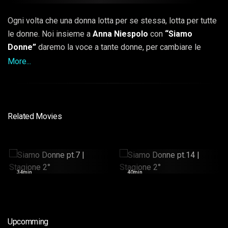
Ogni volta che una donna lotta per se stessa, lotta per tutte
le donne. Noi insieme a
Anna Niespolo
con
“Siamo
Donne”
daremo la voce a tante donne, per cambiare le
cose, per denunciare, per raccontare le loro storie, ma
More...
soprattutto per sottolineare l’importanza della donna.
Perché sì, le donne hanno un unico difetto, a volte si
dimenticano di quanto valgono.
Related Movies
Siamo Donne Pt.7 |
Siamo Donne Pt.14 |
Stagione 2°
Stagione 2°
34min
40min
Upcomming