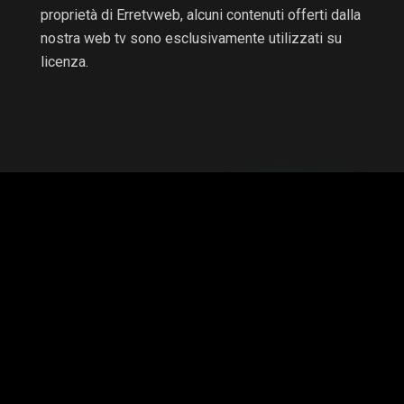
proprietà di Erretvweb, alcuni contenuti offerti dalla
nostra web tv sono esclusivamente utilizzati su
licenza.
RTV non è una testata giornalistica e non è a scopo di
lucro, il progetto è autofinanziato.