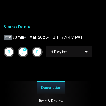
SIAMO DONNE PT.6 |
STAGIONE 3°
Siamo Donne
30min
Mar 2026
117.9K views
RTV
+2
Playlist
Description
Rate & Review