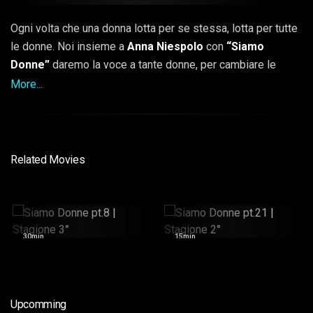
Ogni volta che una donna lotta per se stessa, lotta per tutte
le donne. Noi insieme a
Anna Niespolo
con
“Siamo
Donne”
daremo la voce a tante donne, per cambiare le
cose, per denunciare, per raccontare le loro storie, ma
More...
soprattutto per sottolineare l’importanza della donna.
Perché sì, le donne hanno un unico difetto, a volte si
dimenticano di quanto valgono.
Related Movies
Siamo Donne Pt.8 |
Siamo Donne Pt.21 |
Stagione 3°
Stagione 2°
30min
15min
Upcomming