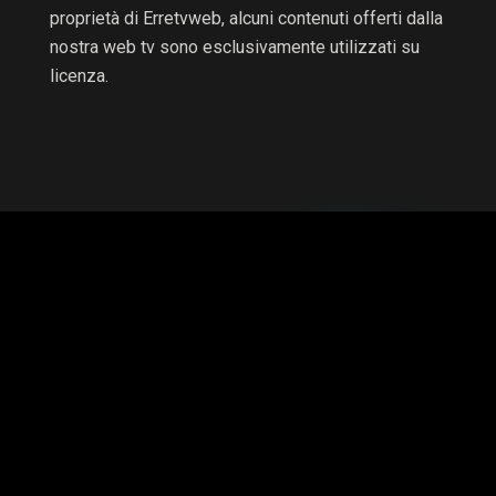
proprietà di Erretvweb, alcuni contenuti offerti dalla
nostra web tv sono esclusivamente utilizzati su
licenza.
RTV non è una testata giornalistica e non è a scopo di
lucro, il progetto è autofinanziato.