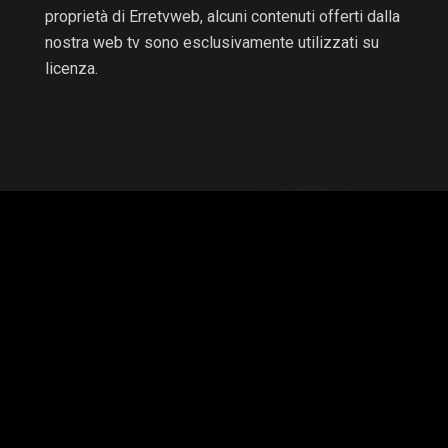
proprietà di Erretvweb, alcuni contenuti offerti dalla
nostra web tv sono esclusivamente utilizzati su
licenza.
RTV non è una testata giornalistica e non è a scopo di
lucro, il progetto è autofinanziato.