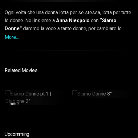
Ogni volta che una donna lotta per se stessa, lotta per tutte
le donne. Noi insieme a
Anna Niespolo
con
“Siamo
Donne”
daremo la voce a tante donne, per cambiare le
cose, per denunciare, per raccontare le loro storie, ma
More...
soprattutto per sottolineare l’importanza della donna.
Perché sì, le donne hanno un unico difetto, a volte si
dimenticano di quanto valgono.
Related Movies
Siamo Donne 8°
Siamo Donne Pt.1 |
Stagione 2°
42min
30min
Upcomming