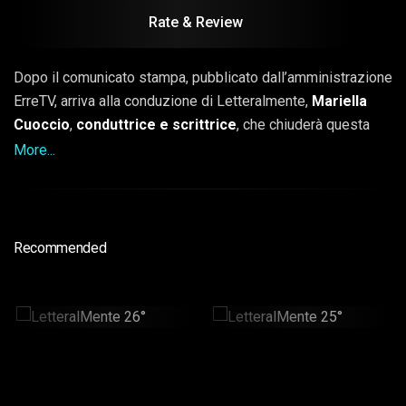
Rate & Review
Dopo il comunicato stampa, pubblicato dall’amministrazione
ErreTV, arriva alla conduzione di Letteralmente,
Mariella
Cuoccio
,
conduttrice e scrittrice
, che chiuderà questa
prima stagione del format prodotto dalla “RTV Production”.
More...
Leggere libri è il gioco più bello che l’umanità abbia
inventato, e noi di libri ne leggeremo tanti, con
Mariella
Cuoccio
animata da grande passione per la lettura, e i suoi
Recommended
tanti ospiti che faranno parte di questo grande format
“LetteralMente”.
LetteralMente 26°
LetteralMente 25°
40min
30min