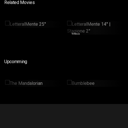
Related Movies
LetteralMente 25°
LetteralMente 14° |
Stagione 2°
30min
30min
Upcomming
The Mandalorian
Bumblebee
2 Hr : 14 Mins
2hr : 6Mins