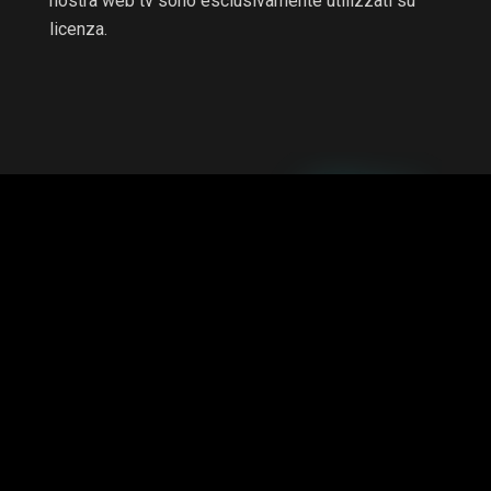
nostra web tv sono esclusivamente utilizzati su
licenza.
RTV non è una testata giornalistica e non è a scopo di
lucro, il progetto è autofinanziato.