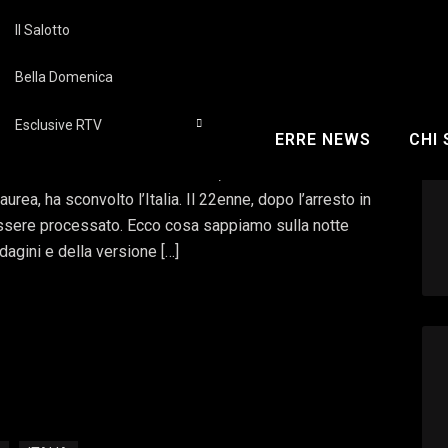
Il Salotto
Cecchettin, Filippo
Bella Domenica
in Germania
Esclusive RTV
ERRE NEWS
CHI
to l’Italia: Filippo Turetta arrestato in Germania, cos’è
mminicidio di Giulia Cecchettin, uccisa dall’ex
aurea, ha sconvolto l’Italia. Il 22enne, dopo l’arresto in
 essere processato. Ecco cosa sappiamo sulla notte
ndagini e della versione […]