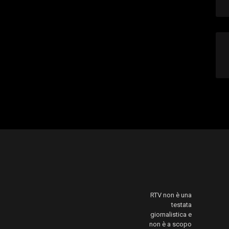
RTV non è una
testata
giornalistica e
non è a scopo