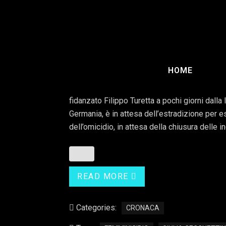
Omicidio di Giulia 
Turetta arrestato 
HOME
Il femminicidio di Giulia Cecchettin ha sconvol
successo la sera di sabato 11 novembre Il fe
fidanzato Filippo Turetta a pochi giorni dalla l
Germania, è in attesa dell’estradizione per
dell’omicidio, in attesa della chiusura delle i
READ MORE
Categories:
CRONACA