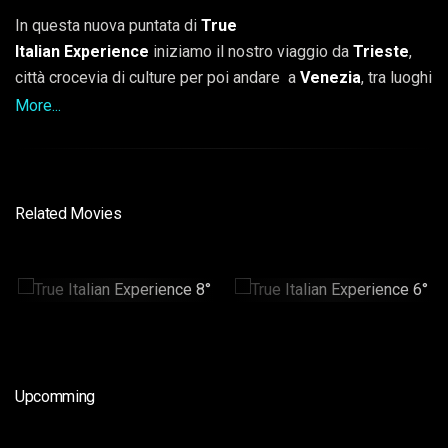
In questa nuova puntata di
True
Italian
Experience
iniziamo il nostro viaggio da
Trieste
,
città crocevia di culture per poi andare a
Venezia
, tra luoghi
iconici e artigianato tradizionale, per proseguire a sud fino a
More...
Matera
, la città dei Sassi. Infine, concluderemo con
Napoli
Sotterranea, un affascinante mondo nascosto sotto la città
partenopea.
Related Movies
True Italian
True Italian
Experience 8°
Experience 6°
25min
25min
Upcomming