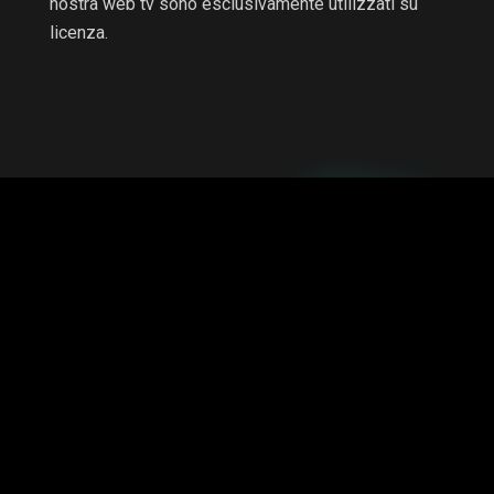
nostra web tv sono esclusivamente utilizzati su
licenza.
RTV non è una testata giornalistica e non è a scopo di
lucro, il progetto è autofinanziato.