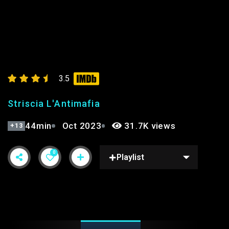
STRISCIA L’ANTIMAFIA 6°
3.5
Striscia L'Antimafia
44min
Oct 2023
31.7K views
+13
0
Playlist