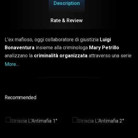
Description
Rate & Review
L’ex mafioso, oggi collaboratore di giustizia
Luigi
Bonaventura
insieme alla criminologa
Mary Petrillo
analizzano la
criminalità organizzata
attraverso una serie
di ospiti: Poliziotti che hanno lavorato alla cattura di boss
More...
mafiosi, avvocati, protagonisti di indagini che illustrano i
fenomeni mafiosi che tengono sotto scacco l’Italia e
l’Europa intera e tanti altri ospiti. Affrontando la tematica con
un
tono di satira
terranno compagnia i spettatori di RTV.
Recommended
Striscia L’Antimafia
Striscia L’Antimafia
1°
2°
46min
46min