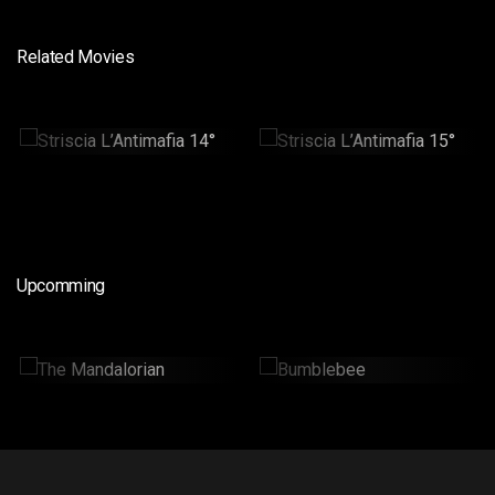
Related Movies
Striscia L’Antimafia
Striscia L’Antimafia
14°
15°
41min
40min
Upcomming
The Mandalorian
Bumblebee
2 Hr : 14 Mins
2hr : 6Mins