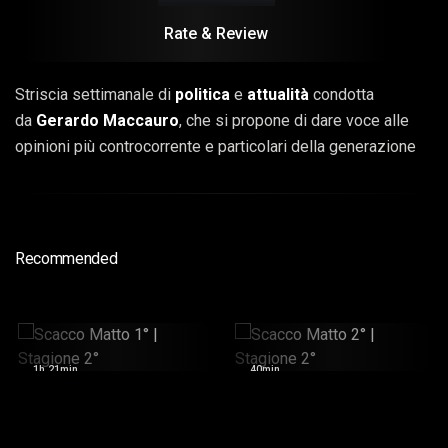
Rate & Review
Striscia settimanale di
politica
e
attualità
condotta
da
Gerardo Maccauro
, che si propone di dare voce alle
opinioni più controcorrente e particolari della generazione
zeta, e non solo.
Recommended
Scacco Matto 1° |
Scacco Matto 2° |
Stagione 2°
Stagione 2°
1h 21min
40min