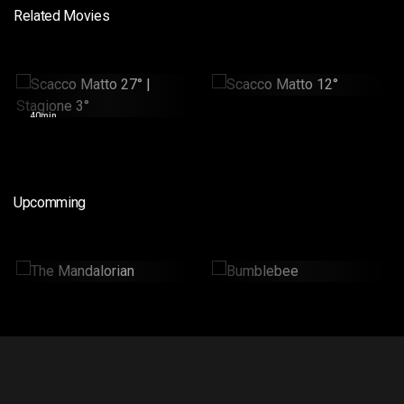
Related Movies
Scacco Matto 12°
Scacco Matto 27° |
Stagione 3°
36min
40min
Upcomming
The Mandalorian
Bumblebee
2 Hr : 14 Mins
2hr : 6Mins