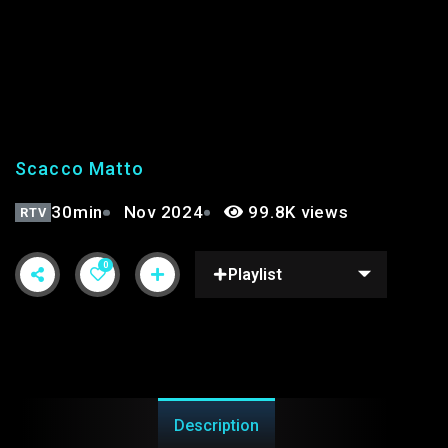
SCACCO MATTO 8° |
STAGIONE 2°
Scacco Matto
30min
Nov 2024
99.8K views
RTV
0
Playlist
Description