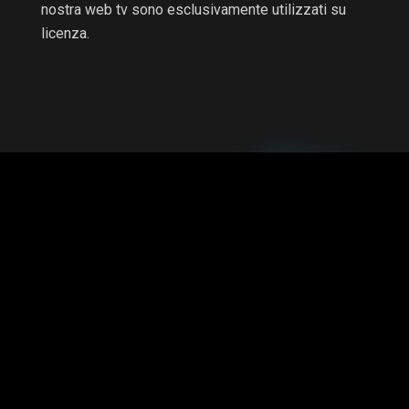
nostra web tv sono esclusivamente utilizzati su
licenza.
RTV non è una testata giornalistica e non è a scopo di
lucro, il progetto è autofinanziato.