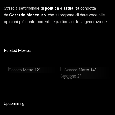
Striscia settimanale di
politica
e
attualità
condotta
da
Gerardo Maccauro
, che si propone di dare voce alle
opinioni più controcorrente e particolari della generazione
zeta, e non solo.
Related Movies
Scacco Matto 12°
Scacco Matto 14° |
Stagione 2°
36min
50min
Upcomming