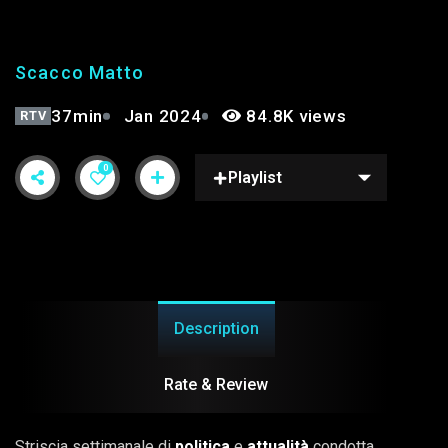
Scacco Matto
37min
Jan 2024
84.8K views
RTV
0
Playlist
Description
Rate & Review
Striscia settimanale di
politica
e
attualità
condotta