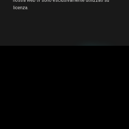
nostra web tv sono esclusivamente utilizzati su
licenza.
RTV non è una testata giornalistica e non è a scopo di
lucro, il progetto è autofinanziato.