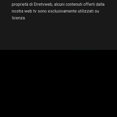
proprietà di Erretvweb, alcuni contenuti offerti dalla
nostra web tv sono esclusivamente utilizzati su
licenza.
RTV non è una testata giornalistica e non è a scopo di
lucro, il progetto è autofinanziato.