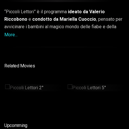
“Piccoli Lettori” è il programma
ideato da Valerio
Riccobono
e
condotto da Mariella Cuoccio
, pensato per
avvicinare i bambini al magico mondo delle fiabe e della
lettura. Ogni puntata è un viaggio incantato tra storie
More...
classiche e moderne, raccontate con passione dalla
conduttrice e dai piccoli lettori. Un format fresco e
coinvolgente, perfetto per stimolare l’amore per i libri sin da
piccoli!
Related Movies
Piccoli Lettori 2°
Piccoli Lettori 5°
30min
30min
Upcomming