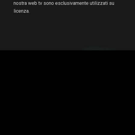
nostra web tv sono esclusivamente utilizzati su
licenza.
RTV non è una testata giornalistica e non è a scopo di
lucro, il progetto è autofinanziato.