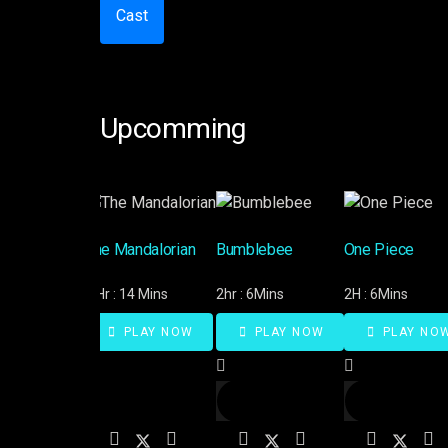
Cast
Upcomming
The Mandalorian
Bumblebee
One Piece
2 Hr : 14 Mins
2hr : 6Mins
2H : 6Mins
PLAY NOW
PLAY NOW
PLAY NO