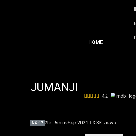
Voci D’Oro
I
Musica con Furio
PARTNER
ERRE NEWS
CHI SIAMO
HOME
Casting RTV
JUMANJI
4.2
2hr : 6mins
Sep 2021
3.8K views
NC-17