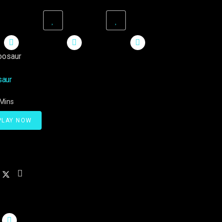
saur
2Mins
LAY NOW