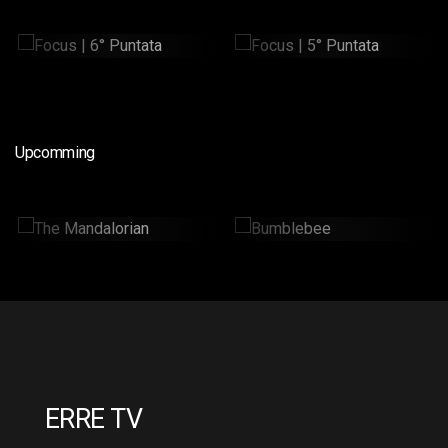
Focus | 6° Puntata
Focus | 5° Puntata
15min
15min
Upcomming
The Mandalorian
Bumblebee
2 Hr : 14 Mins
2hr : 6Mins
ERRE TV