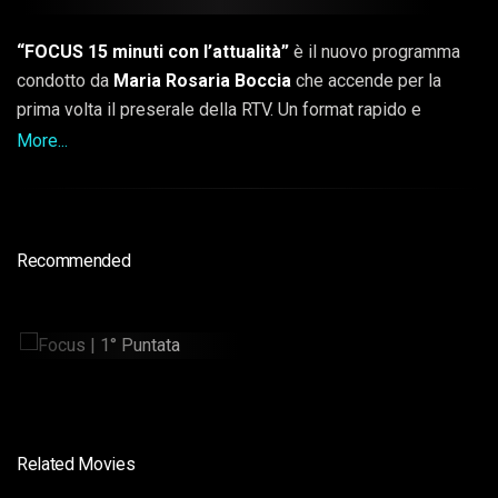
“FOCUS 15 minuti con l’attualità”
è il nuovo programma
condotto da
Maria Rosaria Boccia
che accende per la
prima volta il preserale della RTV. Un format rapido e
incisivo: in soli 15 minuti racconta e analizza i temi più caldi
More...
dell’attualità, con chiarezza e senza filtri.
Recommended
Focus | 1° Puntata
15min
Related Movies