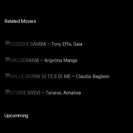
Related Movies
SESSO E SAMBA – Tony Effe,
Gaia
2:49 min
MELODRAMA – Angelina
Mango
2:43 min
MILLE GIORNI DI TE E DI ME – Claudio Baglioni
5:37 min
STORIE BREVI – Tananai,
Annalisa
3:11 min
Upcomming