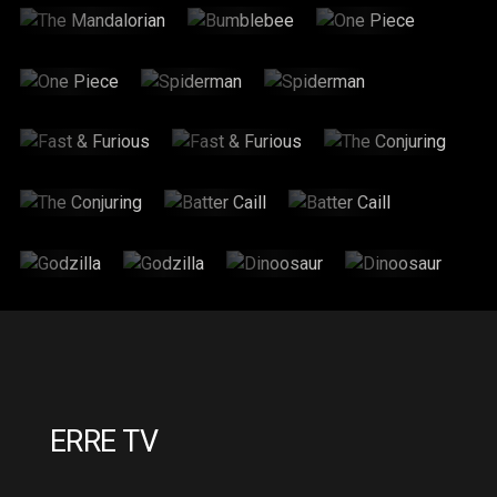
The
Bumblebee
One
Mandalorian
Piece
2 Hr : 14 Mins
2hr : 6Mins
2H : 6Mins
One
Spiderman
Spiderman
Piece
2H : 6Mins
2H : 6Mins
2H : 6Mins
Fast &
Fast &
The
Furious
Furious
Conjuring
00h:00h:40 s
00h:00h:40 s
2H : 6Mins
The
Batter
Batter
Conjuring
Caill
Caill
2H : 6Mins
2H : 6Mins
2H : 6Mins
Godzilla
Godzilla
Dinoosaur
Dinoosaur
1H : 22Mins
1H : 22Mins
2H : 12Mins
2H : 12Mins
ERRE TV