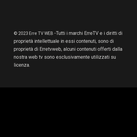
-Tutti i marchi ErreTV e i diritti di
© 2023 Erre TV WEB
proprietà intellettuale in essi contenuti, sono di
proprietà di Erretvweb, alcuni contenuti offerti dalla
nostra web tv sono esclusivamente utilizzati su
licenza.
RTV non è una
testata
giornalistica e
non è a scopo
di lucro, il