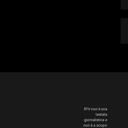
RTV non è una
testata
giornalistica e
non è a scopo