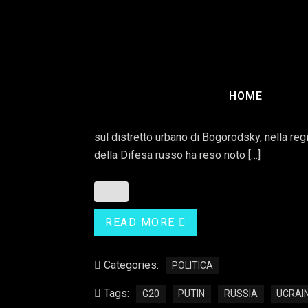
Putin parteciperà 
virtuale del G20
HOME
Per la prima volta dall’inizio della guerra in 
anche se da remoto, a un vertice del G20. Le
sul distretto urbano di Bogorodsky, nella regi
della Difesa russo ha reso noto […]
READ MORE
Categories:
POLITICA
Tags:
G20
PUTIN
RUSSIA
UCRAI