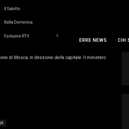
Il Salotto
mercoledì al summit
Bella Domenica
Esclusive RTV
ERRE NEWS
CHI
Ucraina, il presidente russo Vladimir Putin parteciperà,
 forze di difesa aerea russe hanno abbattuto un drone
one di Mosca, in direzione della capitale. Il ministero
NA