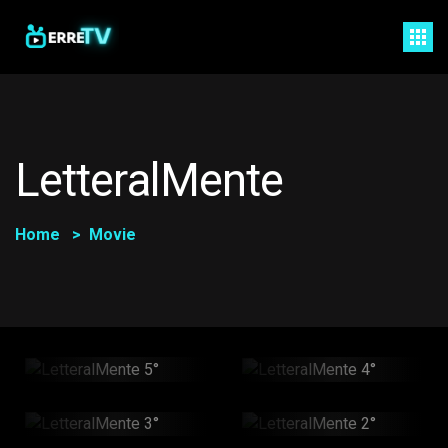
LetteralMente
Home
Movie
LetteralMente 5°
LetteralMente 4°
38min
40min
LetteralMente 3°
LetteralMente 2°
31min
43min